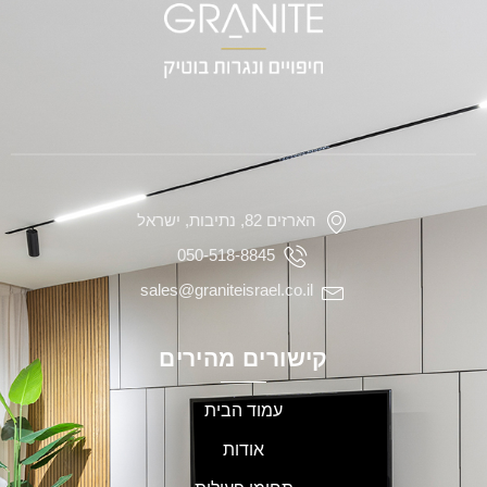
הארזים 82, נתיבות, ישראל
050-518-8845
sales@graniteisrael.co.il
קישורים מהירים
עמוד הבית
אודות