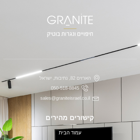
הארזים 82, נתיבות, ישראל
050-518-8845
sales@graniteisrael.co.il
קישורים מהירים
עמוד הבית