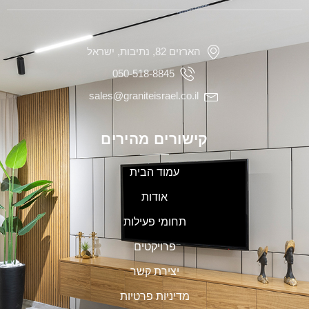
הארזים 82, נתיבות, ישראל
050-518-8845
sales@graniteisrael.co.il
קישורים מהירים
עמוד הבית
אודות
תחומי פעילות
פרויקטים
יצירת קשר
מדיניות פרטיות