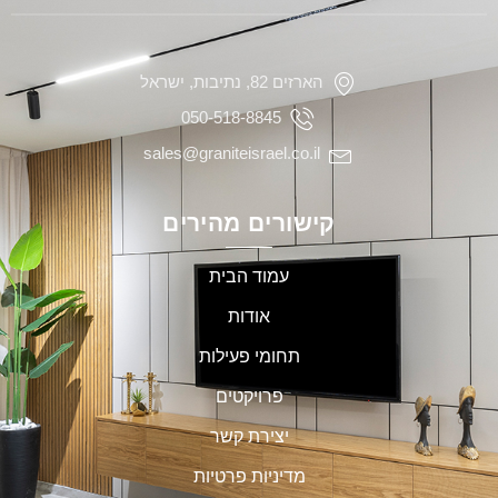
הארזים 82, נתיבות, ישראל
050-518-8845
sales@graniteisrael.co.il
קישורים מהירים
עמוד הבית
אודות
תחומי פעילות
פרויקטים
יצירת קשר
מדיניות פרטיות