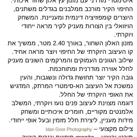
א-סימטרי מודרני עם מזנון עץ אלון שחור איכותי.
החיפוי הקיר מורכב ממלבנים בגדלים משתנים,
היוצרים קומפוזיציה דינמית ומעניינת. המשחק
הויזואלי בין הצורות מעניק לקיר מראה ייחודי
ויוקרתי.
מזנון האלון השחור, באורך 2.40 מטר, ממשיך את
קו העיצוב היוקרתי של החיפוי ויוצר מראה אחיד.
שילוב הגוונים העמוקים והמרקמים השונים מעניק
לחלל אווירה מודרנית ומתוחכמת.
גובה הקיר יוצר תחושת גדולה ונשגבות, והעין
נמשכת אל העיצוב הא-סימטרי המרתק, המדגיש
את האופי היוקרתי של החלל.
דוגמה מצוינת לעיצוב פנים נועז ויוקרתי, המשלב
אלמנטים מקוריים, חומרים איכותיים ומשחק
מידות מעניין, ליצירת חלל מזמין ובעל אופי ייחודי.
צילום מקצועי –
Idan Goor Photography