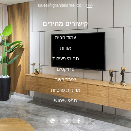
sales@graniteisrael.co.il
קישורים מהירים
עמוד הבית
אודות
תחומי פעילות
פרויקטים
יצירת קשר
מדיניות פרטיות
תנאי שימוש