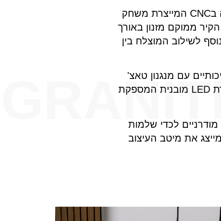
הקיר מחופה בשני גוונים בהירים ומחוספסים באפקט מרשים של חריצה עמוקה בCNC המייצרת משחק
הקיר ממוקם מזנון באורך
 נוסף לשילוב המוצלח בין
GRANIT
ותיים עם מנגנון טאצ'
לפתיחה פרקטית ואיכותית. שילוב של מראה עגולה בקוטר 60 מרחפת עם תאורת LED מובנית המספקת
 מודרניים לכדי שלמות
יצג את מיטב העיצוב