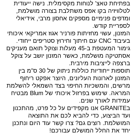
בפתיחת טאצ' לנוחות מקסימלית. נישה ייעודית
לטלוויזיה בקו אפס משתלבת בצורה מושלמת,
ומדפים פנימיים מספקים אחסון מרבי, אידיאלי
לספריית קודש.
המזנון, עשוי מחזיתות פורניר אגוז אמריקאי איכותי
בעיבוד CNC עם חיתוך וחירוץ סטריפים ייחודי.
גימור המעטפת ב-45 מעלות וצוקל תואם מעניקים
אסתטיקה מושלמת, כאשר המזנון יושב על צוקל
ברצפה לייציבות מירבית.
תוספות ייחודיות כוללות ניתוק של 30 ס"מ בין
המזנון לארונות העליונים, היוצר אפקט ריחוף
מרשים, והמשכיות החיפוי בצד השמאלי להשלמת
המראה. שימוש בפרזול איכותי של Blum מבטיח
עמידות לאורך שנים.
בGRANITE אנו מקפידים על כל פרט, מהתכנון
ועד הביצוע, כדי להביא לכם את התוצאה
המושלמת. רוצים גם? צרו קשר עוד היום ונתכנן
יחד את החלל המושלם עבורכם!