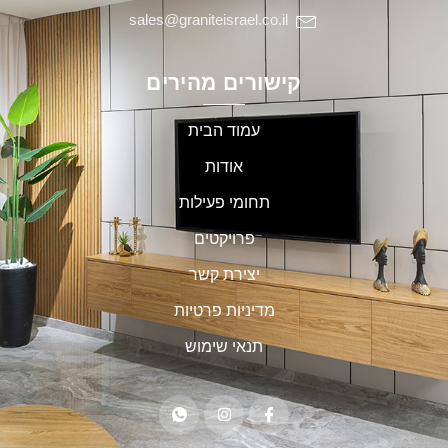
sales@graniteisrael.co.il
קישורים מהירים
עמוד הבית
אודות
תחומי פעילות
פרויקטים
יצירת קשר
מדיניות פרטיות
תנאי שימוש